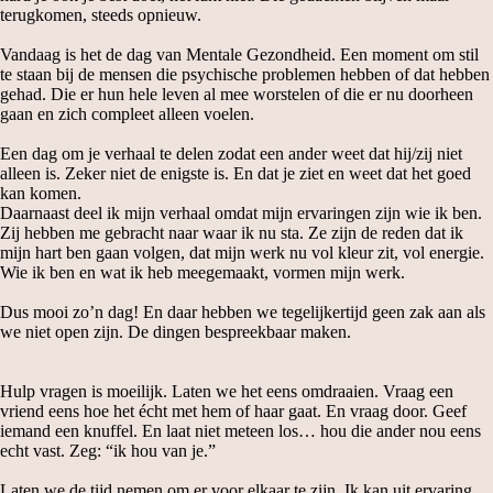
terugkomen, steeds opnieuw.
Vandaag is het de dag van Mentale Gezondheid. Een moment om stil
te staan bij de mensen die psychische problemen hebben of dat hebben
gehad. Die er hun hele leven al mee worstelen of die er nu doorheen
gaan en zich compleet alleen voelen.
Een dag om je verhaal te delen zodat een ander weet dat hij/zij niet
alleen is. Zeker niet de enigste is. En dat je ziet en weet dat het goed
kan komen.
Daarnaast deel ik mijn verhaal omdat mijn ervaringen zijn wie ik ben.
Zij hebben me gebracht naar waar ik nu sta. Ze zijn de reden dat ik
mijn hart ben gaan volgen, dat mijn werk nu vol kleur zit, vol energie.
Wie ik ben en wat ik heb meegemaakt, vormen mijn werk.
Dus mooi zo’n dag! En daar hebben we tegelijkertijd geen zak aan als
we niet open zijn. De dingen bespreekbaar maken.
Hulp vragen is moeilijk. Laten we het eens omdraaien. Vraag een
vriend eens hoe het écht met hem of haar gaat. En vraag door. Geef
iemand een knuffel. En laat niet meteen los… hou die ander nou eens
echt vast. Zeg: “ik hou van je.”
Laten we de tijd nemen om er voor elkaar te zijn. Ik kan uit ervaring