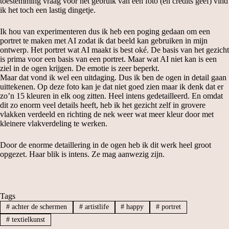
toestemming vraag voor het gebruik van een foto (en credits geef) vind
ik het toch een lastig dingetje.
Ik hou van experimenteren dus ik heb een poging gedaan om een
portret te maken met AI zodat ik dat beeld kan gebruiken in mijn
ontwerp. Het portret wat AI maakt is best oké. De basis van het gezicht
is prima voor een basis van een portret. Maar wat AI niet kan is een
ziel in de ogen krijgen. De emotie is zeer beperkt.
Maar dat vond ik wel een uitdaging. Dus ik ben de ogen in detail gaan
uittekenen. Op deze foto kan je dat niet goed zien maar ik denk dat er
zo’n 15 kleuren in elk oog zitten. Heel intens gedetailleerd. En omdat
dit zo enorm veel details heeft, heb ik het gezicht zelf in grovere
vlakken verdeeld en richting de nek weer wat meer kleur door met
kleinere vlakverdeling te werken.
Door de enorme detaillering in de ogen heb ik dit werk heel groot
opgezet. Haar blik is intens. Ze mag aanwezig zijn.
Tags
#
achter de schermen
#
artistlife
#
happy
#
portret
#
textielkunst