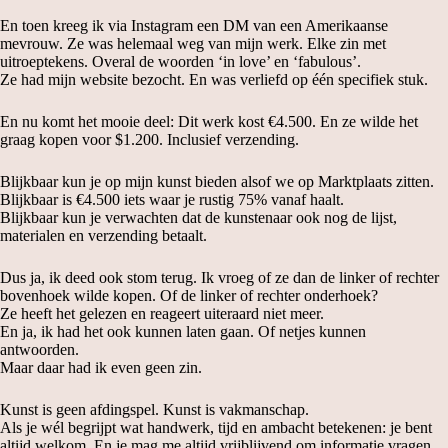
En toen kreeg ik via Instagram een DM van een Amerikaanse
mevrouw. Ze was helemaal weg van mijn werk. Elke zin met
uitroeptekens. Overal de woorden ‘in love’ en ‘fabulous’.
Ze had mijn website bezocht. En was verliefd op één specifiek stuk.
En nu komt het mooie deel: Dit werk kost €4.500. En ze wilde het
graag kopen voor $1.200. Inclusief verzending.
Blijkbaar kun je op mijn kunst bieden alsof we op Marktplaats zitten.
Blijkbaar is €4.500 iets waar je rustig 75% vanaf haalt.
Blijkbaar kun je verwachten dat de kunstenaar ook nog de lijst,
materialen en verzending betaalt.
Dus ja, ik deed ook stom terug. Ik vroeg of ze dan de linker of rechter
bovenhoek wilde kopen. Of de linker of rechter onderhoek?
Ze heeft het gelezen en reageert uiteraard niet meer.
En ja, ik had het ook kunnen laten gaan. Of netjes kunnen
antwoorden.
Maar daar had ik even geen zin.
Kunst is geen afdingspel. Kunst is vakmanschap.
Als je wél begrijpt wat handwerk, tijd en ambacht betekenen: je bent
altijd welkom. En je mag me altijd vrijblijvend om informatie vragen.