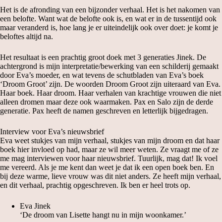
Het is de afronding van een bijzonder verhaal. Het is het nakomen van
een belofte. Want wat de belofte ook is, en wat er in de tussentijd ook
maar veranderd is, hoe lang je er uiteindelijk ook over doet: je komt je
beloftes altijd na.
Het resultaat is een prachtig groot doek met 3 generaties Jinek. De
achtergrond is mijn interpretatie/bewerking van een schilderij gemaakt
door Eva’s moeder, en wat tevens de schutbladen van Eva’s boek
‘Droom Groot’ zijn. De woorden Droom Groot zijn uiteraard van Eva.
Haar boek. Haar droom. Haar verhalen van krachtige vrouwen die niet
alleen dromen maar deze ook waarmaken. Pax en Salo zijn de derde
generatie. Pax heeft de namen geschreven en letterlijk bijgedragen.
Interview voor Eva’s nieuwsbrief
Eva weet stukjes van mijn verhaal, stukjes van mijn droom en dat haar
boek hier invloed op had, maar ze wil meer weten. Ze vraagt me of ze
me mag interviewen voor haar nieuwsbrief. Tuurlijk, mag dat! Ik voel
me vereerd. Als je me kent dan weet je dat ik een open boek ben. En
bij deze warme, lieve vrouw was dit niet anders. Ze heeft mijn verhaal,
en dit verhaal, prachtig opgeschreven. Ik ben er heel trots op.
Eva Jinek
‘De droom van Lisette hangt nu in mijn woonkamer.’