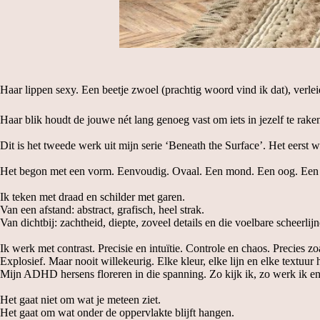
Haar lippen sexy. Een beetje zwoel (prachtig woord vind ik dat), verleid
Haar blik houdt de jouwe nét lang genoeg vast om iets in jezelf te rak
Dit is het tweede werk uit mijn serie ‘Beneath the Surface’. Het eerst w
Het begon met een vorm. Eenvoudig. Ovaal. Een mond. Een oog. Een so
Ik teken met draad en schilder met garen.
Van een afstand: abstract, grafisch, heel strak.
Van dichtbij: zachtheid, diepte, zoveel details en die voelbare scheerlij
Ik werk met contrast. Precisie en intuïtie. Controle en chaos. Precies zoa
Explosief. Maar nooit willekeurig. Elke kleur, elke lijn en elke textuur 
Mijn ADHD hersens floreren in die spanning. Zo kijk ik, zo werk ik en
Het gaat niet om wat je meteen ziet.
Het gaat om wat onder de oppervlakte blijft hangen.