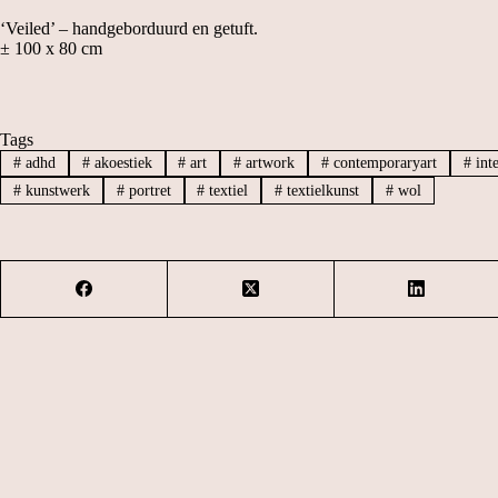
‘Veiled’ – handgeborduurd en getuft.
± 100 x 80 cm
Tags
#
adhd
#
akoestiek
#
art
#
artwork
#
contemporaryart
#
inte
#
kunstwerk
#
portret
#
textiel
#
textielkunst
#
wol