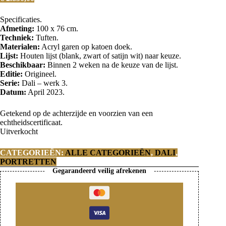
Specificaties.
Afmeting:
100 x 76 cm.
Techniek:
Tuften.
Materialen:
Acryl garen op katoen doek.
Lijst:
Houten lijst (blank, zwart of satijn wit) naar keuze.
Beschikbaar:
Binnen 2 weken na de keuze van de lijst.
Editie:
Origineel.
Serie:
Dali – werk 3.
Datum:
April 2023.
Getekend op de achterzijde en voorzien van een
echtheidscertificaat.
Uitverkocht
CATEGORIEËN:
ALLE CATEGORIEËN
,
DALI
,
PORTRETTEN
Gegarandeerd veilig afrekenen