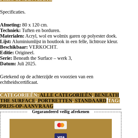
Specificaties.
Afmeting:
80 x 120 cm.
Techniek:
Tuften en borduren.
Materialen:
Acryl, wol en wolmix garen op polyester doek.
Lijst:
Aluminiumlijst in houtlook in een felle, lichtroze kleur.
Beschikbaar:
VERKOCHT.
Editie:
Origineel.
Serie:
Beneath the Surface – werk 3,
Datum:
Juli 2025.
Getekend op de achterzijde en voorzien van een
echtheidscertificaat.
CATEGORIEËN:
ALLE CATEGORIEËN
,
BENEATH
THE SURFACE
,
PORTRETTEN
,
STANDAARD
TAG:
PRIJS-OP-AANVRAAG
Gegarandeerd veilig afrekenen