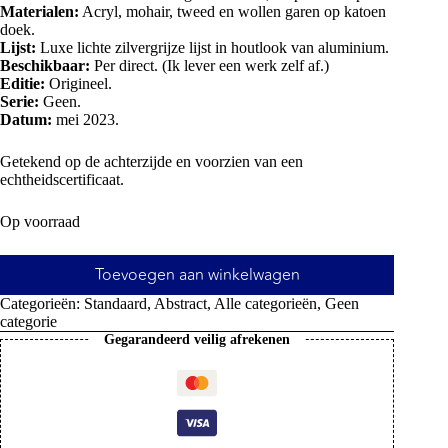
Materialen:
Acryl, mohair, tweed en wollen garen op katoen
doek.
Lijst:
Luxe lichte zilvergrijze lijst in houtlook van aluminium.
Beschikbaar:
Per direct. (Ik lever een werk zelf af.)
Editie:
Origineel.
Serie:
Geen.
Datum:
mei 2023.
Getekend op de achterzijde en voorzien van een
echtheidscertificaat.
Op voorraad
Toevoegen aan winkelwagen
Categorieën:
Standaard
,
Abstract
,
Alle categorieën
,
Geen
categorie
Gegarandeerd veilig afrekenen