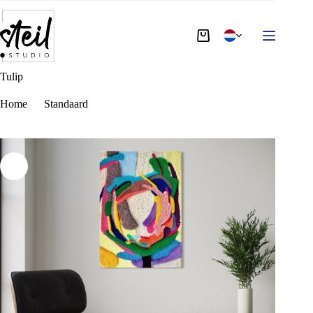
Tulip
€
2.400,00
Toevoegen aan winkelwagen
Op
voorraad
Tulip
Home
Standaard
Tulip