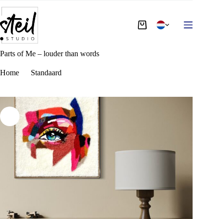
Parts of Me – louder than words
€
1.150,00
Toevoegen aan winkelwagen
Op
voorraad
Parts of Me – louder than words
Home
Standaard
Parts of Me – louder than words